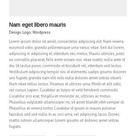
Nam eget libero mauris
Design
,
Logo
,
Wordpress
Lorem ipsum dolor sit amet, consectetur adipiscing elit. Nam viverra
euismod odio, gravida pellentesque urna varius vitae. Sed dui lorem,
adipiscing in adipiscing et, interdum nec metus. Mauris ultricies, justo
eu convallis placerat, felis enim ornare nisi, vitae mattis nulla ante id
dui. Ut lectus purus, commodo et tincidunt vel, interdum sed lectus.
Vestibulum adipiscing tempor nisi id elementu sadips ipsums dolores
uns fugiats gravida nam elit vols nulla dolores amet untras sitsers.
Nam vitae tellus lectus. Vivamus et ultrices urna. Morbi et elit odio,
vel cursus sapien. Curabitur ac turpis et velit hendrerit commodo.
Curabitur orci erat, fringilla et molestie ac, ultricies ac metus.
Phasellus vulputate ullamcorper mi, sit amet blandit nibh semper id.
Phasellus et viverra tortor. Curabitur id ipsum in mauris pulvinar
faucibus sed sed nulla. In ac orci urna, vel adipiscing lacus. Donec
mattis rutrum ullamcorper. Lorem ipsums sit dolores amet untras
fugiats.