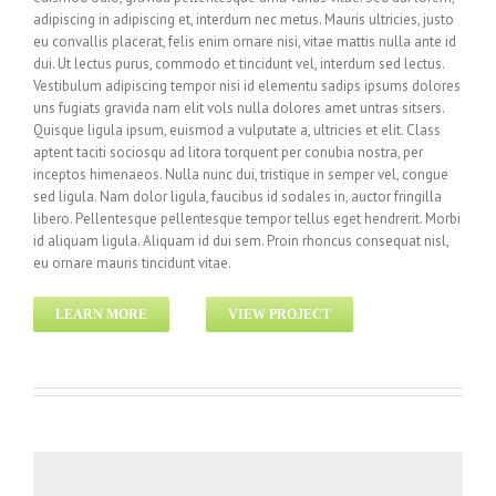
adipiscing in adipiscing et, interdum nec metus. Mauris ultricies, justo
eu convallis placerat, felis enim ornare nisi, vitae mattis nulla ante id
dui. Ut lectus purus, commodo et tincidunt vel, interdum sed lectus.
Vestibulum adipiscing tempor nisi id elementu sadips ipsums dolores
uns fugiats gravida nam elit vols nulla dolores amet untras sitsers.
Quisque ligula ipsum, euismod a vulputate a, ultricies et elit. Class
aptent taciti sociosqu ad litora torquent per conubia nostra, per
inceptos himenaeos. Nulla nunc dui, tristique in semper vel, congue
sed ligula. Nam dolor ligula, faucibus id sodales in, auctor fringilla
libero. Pellentesque pellentesque tempor tellus eget hendrerit. Morbi
id aliquam ligula. Aliquam id dui sem. Proin rhoncus consequat nisl,
eu ornare mauris tincidunt vitae.
LEARN MORE
VIEW PROJECT