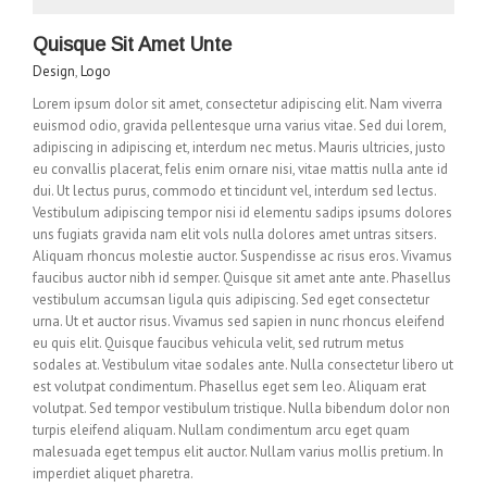
Quisque Sit Amet Unte
Design
,
Logo
Lorem ipsum dolor sit amet, consectetur adipiscing elit. Nam viverra
euismod odio, gravida pellentesque urna varius vitae. Sed dui lorem,
adipiscing in adipiscing et, interdum nec metus. Mauris ultricies, justo
eu convallis placerat, felis enim ornare nisi, vitae mattis nulla ante id
dui. Ut lectus purus, commodo et tincidunt vel, interdum sed lectus.
Vestibulum adipiscing tempor nisi id elementu sadips ipsums dolores
uns fugiats gravida nam elit vols nulla dolores amet untras sitsers.
Aliquam rhoncus molestie auctor. Suspendisse ac risus eros. Vivamus
faucibus auctor nibh id semper. Quisque sit amet ante ante. Phasellus
vestibulum accumsan ligula quis adipiscing. Sed eget consectetur
urna. Ut et auctor risus. Vivamus sed sapien in nunc rhoncus eleifend
eu quis elit. Quisque faucibus vehicula velit, sed rutrum metus
sodales at. Vestibulum vitae sodales ante. Nulla consectetur libero ut
est volutpat condimentum. Phasellus eget sem leo. Aliquam erat
volutpat. Sed tempor vestibulum tristique. Nulla bibendum dolor non
turpis eleifend aliquam. Nullam condimentum arcu eget quam
malesuada eget tempus elit auctor. Nullam varius mollis pretium. In
imperdiet aliquet pharetra.