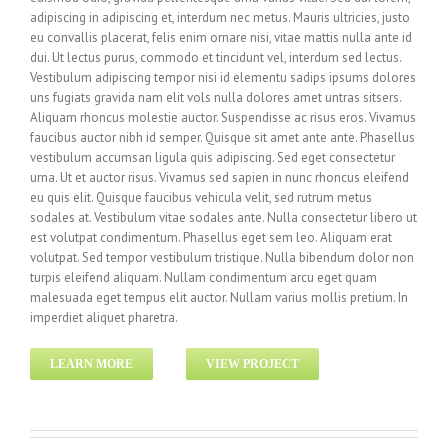
adipiscing in adipiscing et, interdum nec metus. Mauris ultricies, justo
eu convallis placerat, felis enim ornare nisi, vitae mattis nulla ante id
dui. Ut lectus purus, commodo et tincidunt vel, interdum sed lectus.
Vestibulum adipiscing tempor nisi id elementu sadips ipsums dolores
uns fugiats gravida nam elit vols nulla dolores amet untras sitsers.
Aliquam rhoncus molestie auctor. Suspendisse ac risus eros. Vivamus
faucibus auctor nibh id semper. Quisque sit amet ante ante. Phasellus
vestibulum accumsan ligula quis adipiscing. Sed eget consectetur
urna. Ut et auctor risus. Vivamus sed sapien in nunc rhoncus eleifend
eu quis elit. Quisque faucibus vehicula velit, sed rutrum metus
sodales at. Vestibulum vitae sodales ante. Nulla consectetur libero ut
est volutpat condimentum. Phasellus eget sem leo. Aliquam erat
volutpat. Sed tempor vestibulum tristique. Nulla bibendum dolor non
turpis eleifend aliquam. Nullam condimentum arcu eget quam
malesuada eget tempus elit auctor. Nullam varius mollis pretium. In
imperdiet aliquet pharetra.
LEARN MORE
VIEW PROJECT