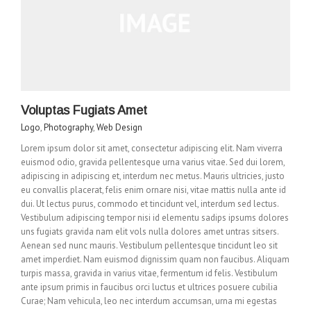
Voluptas Fugiats Amet
Logo
,
Photography
,
Web Design
Lorem ipsum dolor sit amet, consectetur adipiscing elit. Nam viverra
euismod odio, gravida pellentesque urna varius vitae. Sed dui lorem,
adipiscing in adipiscing et, interdum nec metus. Mauris ultricies, justo
eu convallis placerat, felis enim ornare nisi, vitae mattis nulla ante id
dui. Ut lectus purus, commodo et tincidunt vel, interdum sed lectus.
Vestibulum adipiscing tempor nisi id elementu sadips ipsums dolores
uns fugiats gravida nam elit vols nulla dolores amet untras sitsers.
Aenean sed nunc mauris. Vestibulum pellentesque tincidunt leo sit
amet imperdiet. Nam euismod dignissim quam non faucibus. Aliquam
turpis massa, gravida in varius vitae, fermentum id felis. Vestibulum
ante ipsum primis in faucibus orci luctus et ultrices posuere cubilia
Curae; Nam vehicula, leo nec interdum accumsan, urna mi egestas