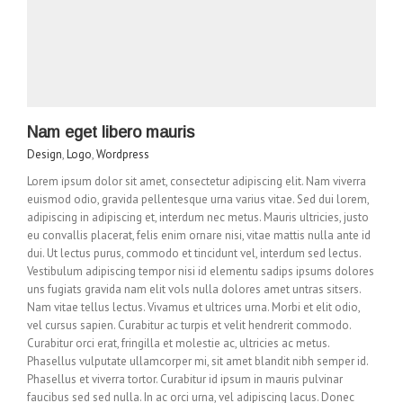
Nam eget libero mauris
Design
,
Logo
,
Wordpress
Lorem ipsum dolor sit amet, consectetur adipiscing elit. Nam viverra
euismod odio, gravida pellentesque urna varius vitae. Sed dui lorem,
adipiscing in adipiscing et, interdum nec metus. Mauris ultricies, justo
eu convallis placerat, felis enim ornare nisi, vitae mattis nulla ante id
dui. Ut lectus purus, commodo et tincidunt vel, interdum sed lectus.
Vestibulum adipiscing tempor nisi id elementu sadips ipsums dolores
uns fugiats gravida nam elit vols nulla dolores amet untras sitsers.
Nam vitae tellus lectus. Vivamus et ultrices urna. Morbi et elit odio,
vel cursus sapien. Curabitur ac turpis et velit hendrerit commodo.
Curabitur orci erat, fringilla et molestie ac, ultricies ac metus.
Phasellus vulputate ullamcorper mi, sit amet blandit nibh semper id.
Phasellus et viverra tortor. Curabitur id ipsum in mauris pulvinar
faucibus sed sed nulla. In ac orci urna, vel adipiscing lacus. Donec