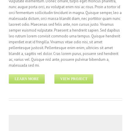
vulputate elementum. Donec ornare, turpis eget rhoncus pharetra,
nunc augue porta orci, eu volutpat enim nisi ac risus. Proin a tortor id
orci fermentum sollicitudin tincidunt in magna. Quisque semper, leo a
malesuada dictum, orci massa blandit diam, nec porttitor quam nunc
laoreet odio. Maecenas sed felis ante, non cursus justo. Vivamus
semper euismod vulputate. Praesent a hendrerit sapien. Sed dapibus
leo rutrum lorem convisit commodo urna tempus. Quisque hendrerit
imperdiet erat id fringilla. Vivamus vitae odio nisi, sit amet
pellentesque justosit. Pellentesque enim enim, ultricies sit amet
blandit a, sagittis vel dolor. Cras lorem purus, posuere sed hendrerit
ac, varius vel. Quisque nisl ante, posuere pulvinar bibendum a,
malesuada sed mi.
LEARN MORE
VIEW PROJECT