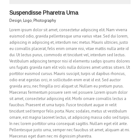
Suspendisse Pharetra Urna
Design
,
Logo
,
Photography
Lorem ipsum dolor sit amet, consectetur adipiscing elit. Nam viverra
euismod odio, gravida pellentesque urna varius vitae. Sed dui lorem,
adipiscing in adipiscing et, interdum nec metus. Mauris ultricies, justo
eu convallis placerat, felis enim ornare nisi, vitae mattis nulla ante id
dui. Ut lectus purus, commodo et tincidunt vel, interdum sed lectus.
Vestibulum adipiscing tempor nisi id elementu sadips ipsums dolores
uns fugiats gravida nam elit vols nulla dolores amet untras sitsers. Ut
porttitor euismod cursus. Mauris suscipit, turpis ut dapibus rhoncus,
odio erat egestas orci, in sollicitudin enim erat id est. Sed auctor
gravida arcu, nec fringilla orci aliquet ut. Nullam eu pretium purus.
Maecenas fermentum posuere sem vel posuere. Lorem ipsum dolor
sit amet, consectetur adipiscing elit. Morbi ornare convallis lectus a
faucibus. Praesent et urna turpis. Fusce tincidunt augue in velit
tincidunt sed tempor felis porta. Nunc sodales, metus ut vestibulum
ornare, est magna laoreet lectus, ut adipiscing massa odio sed turpis.
In nec lorem porttitor urna consequat sagittis. Nullam eget elit ante.
Pellentesque justo urna, semper nec faucibus sit amet, aliquam at mi.
Maecenas eget diam nec mi dignissim pharetra.