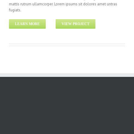
mattis rutrum ullamcorper. Lorem ipsums sit dolores amet untras
fugiats.
LEARN MORE
VIEW PROJECT