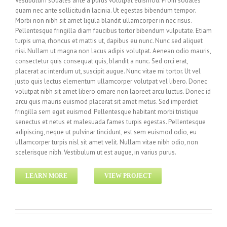
Vestibulum sodales ante a purus volutpat euismod. Proin sodales
quam nec ante sollicitudin lacinia. Ut egestas bibendum tempor.
Morbi non nibh sit amet ligula blandit ullamcorper in nec risus.
Pellentesque fringilla diam faucibus tortor bibendum vulputate. Etiam
turpis urna, rhoncus et mattis ut, dapibus eu nunc. Nunc sed aliquet
nisi. Nullam ut magna non lacus adipis volutpat. Aenean odio mauris,
consectetur quis consequat quis, blandit a nunc. Sed orci erat,
placerat ac interdum ut, suscipit augue. Nunc vitae mi tortor. Ut vel
justo quis lectus elementum ullamcorper volutpat vel libero. Donec
volutpat nibh sit amet libero ornare non laoreet arcu luctus. Donec id
arcu quis mauris euismod placerat sit amet metus. Sed imperdiet
fringilla sem eget euismod. Pellentesque habitant morbi tristique
senectus et netus et malesuada fames turpis egestas. Pellentesque
adipiscing, neque ut pulvinar tincidunt, est sem euismod odio, eu
ullamcorper turpis nisl sit amet velit. Nullam vitae nibh odio, non
scelerisque nibh. Vestibulum ut est augue, in varius purus.
LEARN MORE
VIEW PROJECT