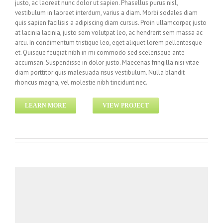
justo, ac laoreet nunc dolor ut sapien. Phasellus purus nisl,
vestibulum in laoreet interdum, varius a diam. Morbi sodales diam
quis sapien facilisis a adipiscing diam cursus. Proin ullamcorper, justo
at lacinia lacinia, justo sem volutpat leo, ac hendrerit sem massa ac
arcu. In condimentum tristique leo, eget aliquet lorem pellentesque
et. Quisque feugiat nibh in mi commodo sed scelerisque ante
accumsan. Suspendisse in dolor justo. Maecenas fringilla nisi vitae
diam porttitor quis malesuada risus vestibulum. Nulla blandit
rhoncus magna, vel molestie nibh tincidunt nec.
LEARN MORE
VIEW PROJECT