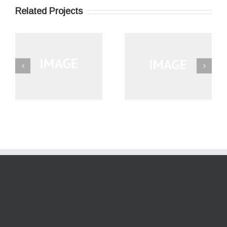
Related Projects
Suspendisse Pharetra
Vestibulum Sodales
od
Urna
Ante