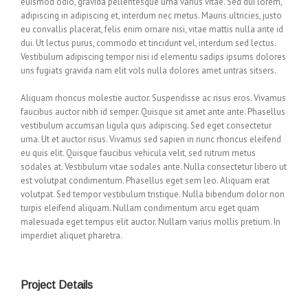
euismod odio, gravida pellentesque urna varius vitae. Sed dui lorem,
adipiscing in adipiscing et, interdum nec metus. Mauris ultricies, justo
eu convallis placerat, felis enim ornare nisi, vitae mattis nulla ante id
dui. Ut lectus purus, commodo et tincidunt vel, interdum sed lectus.
Vestibulum adipiscing tempor nisi id elementu sadips ipsums dolores
uns fugiats gravida nam elit vols nulla dolores amet untras sitsers.
Aliquam rhoncus molestie auctor. Suspendisse ac risus eros. Vivamus
faucibus auctor nibh id semper. Quisque sit amet ante ante. Phasellus
vestibulum accumsan ligula quis adipiscing. Sed eget consectetur
urna. Ut et auctor risus. Vivamus sed sapien in nunc rhoncus eleifend
eu quis elit. Quisque faucibus vehicula velit, sed rutrum metus
sodales at. Vestibulum vitae sodales ante. Nulla consectetur libero ut
est volutpat condimentum. Phasellus eget sem leo. Aliquam erat
volutpat. Sed tempor vestibulum tristique. Nulla bibendum dolor non
turpis eleifend aliquam. Nullam condimentum arcu eget quam
malesuada eget tempus elit auctor. Nullam varius mollis pretium. In
imperdiet aliquet pharetra.
Project Details