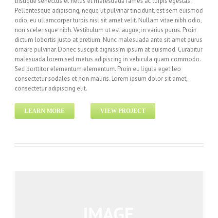
tristique senectus et netus et malesuada fames ac turpis egestas.
Pellentesque adipiscing, neque ut pulvinar tincidunt, est sem euismod
odio, eu ullamcorper turpis nisl sit amet velit. Nullam vitae nibh odio,
non scelerisque nibh. Vestibulum ut est augue, in varius purus. Proin
dictum lobortis justo at pretium. Nunc malesuada ante sit amet purus
ornare pulvinar. Donec suscipit dignissim ipsum at euismod. Curabitur
malesuada lorem sed metus adipiscing in vehicula quam commodo.
Sed porttitor elementum elementum. Proin eu ligula eget leo
consectetur sodales et non mauris. Lorem ipsum dolor sit amet,
consectetur adipiscing elit.
LEARN MORE
VIEW PROJECT