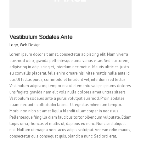
Vestibulum Sodales Ante
Logo
,
Web Design
Lorem ipsum dolor sit amet, consectetur adipiscing elit. Nam viverra
euismod odio, gravida pellentesque urna varius vitae. Sed dui lorem,
adipiscing in adipiscing et, interdum nec metus. Mauris ultricies, justo
eu convallis placerat, felis enim ornare nisi, vitae mattis nulla ante id
dui. Ut lectus purus, commodo et tincidunt vel, interdum sed lectus.
Vestibulum adipiscing tempor nisi id elementu sadips ipsums dolores
uns fugiats gravida nam elit vols nulla dolores amet untras sitsers.
Vestibulum sodales ante a purus volutpat euismod. Proin sodales
quam nec ante sollicitudin lacinia. Ut egestas bibendum tempor.
Morbi non nibh sit amet ligula blandit ullamcorper in nec risus.
Pellentesque fringilla diam faucibus tortor bibendum vulputate. Etiam
turpis urna, rhoncus et mattis ut, dapibus eu nunc. Nunc sed aliquet
nisi. Nullam ut magna non lacus adipis volutpat. Aenean odio mauris,
consectetur quis consequat quis, blandit a nunc. Sed orci erat,