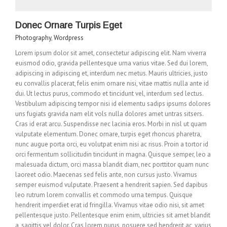
Donec Ornare Turpis Eget
Photography
,
Wordpress
Lorem ipsum dolor sit amet, consectetur adipiscing elit. Nam viverra
euismod odio, gravida pellentesque urna varius vitae. Sed dui lorem,
adipiscing in adipiscing et, interdum nec metus. Mauris ultricies, justo
eu convallis placerat, felis enim ornare nisi, vitae mattis nulla ante id
dui. Ut lectus purus, commodo et tincidunt vel, interdum sed lectus.
Vestibulum adipiscing tempor nisi id elementu sadips ipsums dolores
uns fugiats gravida nam elit vols nulla dolores amet untras sitsers.
Cras id erat arcu. Suspendisse nec lacinia eros. Morbi in nisl ut quam
vulputate elementum. Donec ornare, turpis eget rhoncus pharetra,
nunc augue porta orci, eu volutpat enim nisi ac risus. Proin a tortor id
orci fermentum sollicitudin tincidunt in magna. Quisque semper, leo a
malesuada dictum, orci massa blandit diam, nec porttitor quam nunc
laoreet odio. Maecenas sed felis ante, non cursus justo. Vivamus
semper euismod vulputate. Praesent a hendrerit sapien. Sed dapibus
leo rutrum lorem convallis et commodo urna tempus. Quisque
hendrerit imperdiet erat id fringilla. Vivamus vitae odio nisi, sit amet
pellentesque justo. Pellentesque enim enim, ultricies sit amet blandit
a, sagittis vel dolor. Cras lorem purus, posuere sed hendrerit ac, varius