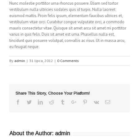
Nunc molestie porttitor urna rhoncus posuere. Etiam sed tortor
vestibulum nulla ultricies sodales quis id turpis. Nulla laoreet
euismod mattis. Proin felis ipsum, elementum faucibus ultrices et,
vestibulum vitae orci. Curabitur congue vulputate orci, a commodo
mauris consectetur vitae. Quisque sit amet arcu sit amet mi porttitor
varius in quis felis. Duis sit amet est urna. Phasellus nulla est,
tincidunt quis posuere volutpat, convallis ac risus. Ut in massa arcu,
eu feugiat neque.
By
admin
|
31 lipca, 2012
|
0 Comments
Share This Story, Choose Your Platform!
Facebook
Twitter
Linkedin
Reddit
Tumblr
Google+
Pinterest
Vk
Email
About the Author:
admin