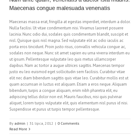
Maecenas congue malesuada venenatis
Maecenas massa erat, fringilla at egestas imperdiet, interdum a dolor.
Nulla facilisi. Ut vitae condimentum nisi. Vivamus laoreet posuere
lacinia. Nunc odio dui, sodales quis condimentum blandit, suscipit et
nisl. Quisque quis nisl magna. Sed vulputate elit ac odio iaculis ac
porta eros tincidunt. Proin justo risus, convallis vehicula congue ac,
sodales non neque. Nunc sit amet sapien eu urna viverra interdum eu
ut ipsum. Pellentesque vulputate leo quis metus ullamcorper
dapibus. Nam ac tortor a augue ultrices sagittis. Maecenas tempor
justo eu leo euismod eget sollicitudin sem facilisis. Curabitur vitae
elit nec diam bibendum sagittis quis vitae leo. Curabitur mollis est ut
quam accumsan in luctus est aliquam. Etiam a eros neque. Aliquam
bibendum, turpis a congue aliquam, enim nibh pharetra elit, eu
adipiscing tellus dolor non est. Mauris faucibus, nisi quis pulvinar
aliquet, lorem turpis vulputate elit, quis elementum nisl purus id nisi.
Suspendisse et purus ut turpis tempor pellentesque.
By
admin
|
31 lipca, 2012
|
0 Comments
Read More