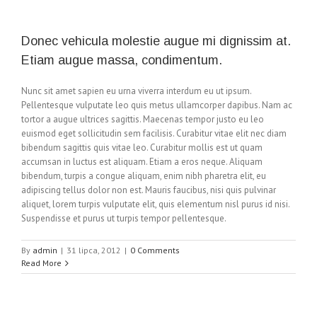
Donec vehicula molestie augue mi dignissim at.
Etiam augue massa, condimentum.
Nunc sit amet sapien eu urna viverra interdum eu ut ipsum.
Pellentesque vulputate leo quis metus ullamcorper dapibus. Nam ac
tortor a augue ultrices sagittis. Maecenas tempor justo eu leo
euismod eget sollicitudin sem facilisis. Curabitur vitae elit nec diam
bibendum sagittis quis vitae leo. Curabitur mollis est ut quam
accumsan in luctus est aliquam. Etiam a eros neque. Aliquam
bibendum, turpis a congue aliquam, enim nibh pharetra elit, eu
adipiscing tellus dolor non est. Mauris faucibus, nisi quis pulvinar
aliquet, lorem turpis vulputate elit, quis elementum nisl purus id nisi.
Suspendisse et purus ut turpis tempor pellentesque.
By
admin
|
31 lipca, 2012
|
0 Comments
Read More