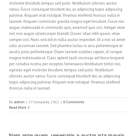
molestie tincidunt, tempus sed justo. Vestibulum ultricies auctor
varius. Fusce consequat tincidunt dui, ac adipiscing turpis adipiscing
pulvinar. Aliquam erat volutpat. Vivamus eleifend rhoncus nulla in
laoreet. Aliquam commodo gravida magna eget tincidunt. Fusce nisi
augue, malesuada in commodo quis, euismod quis orci. Integer vitae
nisl non augue ullamcorper blandit. Donec vitae nibh ipsum, vitae
semper orci. Nunc sed elit in nulla auctor imperdiet. Ut a nisl sit amet
odio accumsan laoreet. Sed pharetra lectus in arcu pellentesque et
iaculis justo pellentesque. Etiam laoreet sodales sapien, id congue
magna malesuada ut. Class aptent taciti sociosqu ad litora torquent
per conubia nostra, per inceptos himenaeos.Vestibulum tortor nisi,
egestas eget molestie tincidunt, tempus sed justo. Vestibulum
ultricies auctor varius. Fusce consequat tincidunt dui, ac adipiscing
turpis adipiscing pulvinar. Aliquam erat volutpat. Vivamus eleifend
rhoncus nulla in laoreet.
By
admin
|
27 listopada, 2012
|
0 Comments
Read More
Nam ante quam, venenatis a auctor ista mauris.